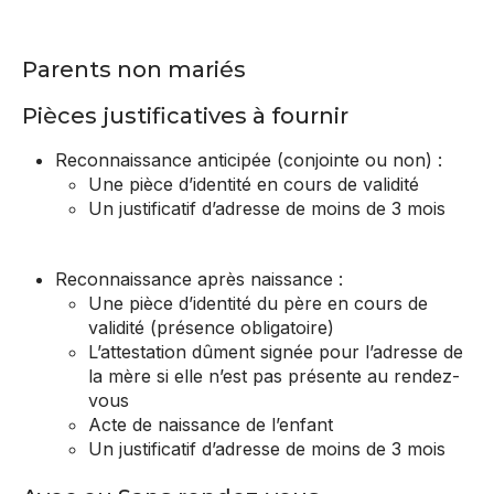
en ligne
Le Set Club
Communes
Accueils de loisirs
Mobilité douce
NOUS CONTACTER
Tourisme de mémoire
CCAS
Parents non mariés
Scolarité
Transports et stationnement
Votre Mairie
Domaine de Vaudry-Fontaine
Pièces justificatives à fournir
Que faire en famille ?
Associations
Prise de rendez-vous avec le Maire
RUBRIQUES
Reconnaissance anticipée (conjointe ou non) :
Artois Expo
Une pièce d’identité en cours de validité
LOISIRS ET ACTIVITÉS
EHPAD
ÉVÉNEMENTS
NATURE EN VILLE
FAMILLE
SÉNIORS
Signaler un problème
Un justificatif d’adresse de moins de 3 mois
PARCS ET ESPACES NATUREL
SOLIDARITÉ
JEUNESSE
SPORT/LOISIRS
CHIEN
Médiathèque
Sécurité Prévention
VOS DÉMARCHES EN LIGNE
Espaces naturels
MOBILITÉ
Reconnaissance après naissance :
Chemin de halage
PORTAIL FAMILLE
VIE MUNICIPALE
Une pièce d’identité du père en cours de
Chemin de halage
validité (présence obligatoire)
Aires de jeux
Le bulletin municipal Liaisons
Emploi
L’attestation dûment signée pour l’adresse de
Parcs urbains
la mère si elle n’est pas présente au rendez-
Parcours d’orientation
L’histoire de Saint-Laurent-Blangy
Demande de logement social
vous
Conservatoire d’espaces naturels
Acte de naissance de l’enfant
À vélo
Info/Actu Travaux
Élections
Un justificatif d’adresse de moins de 3 mois
MON CHIEN ET MOI
Terrains pétanque
Les services techniques
Changement d’adresse – Liste électorale