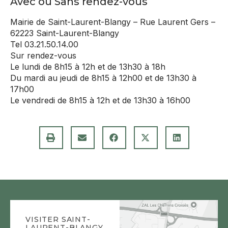
Avec ou Sans rendez-vous
Chemin de halage
Disc golf
Communauté Urbaine d’Arras
Mairie de Saint-Laurent-Blangy – Rue Laurent Gers –
Service Urbanisme
Caniparcs
62223 Saint-Laurent-Blangy
Barbecues
Partenariat avec Saint-Nicolas-Lez-Arras
Tel 03.21.50.14.00
Service Cimetière
Distributeurs « Canisacs »
Sur rendez-vous
Associations
Plan communal de sauvegarde
Le lundi de 8h15 à 12h et de 13h30 à 18h
La Maison du Temps Libre
Centre Canin (Walking dog)
Du mardi au jeudi de 8h15 à 12h00 et de 13h30 à
ÉQUIPEMENTS SPORTIFS
17h00
Aides / services Séniors
EQUIPEMENTS SPORTIFS ET LOISIRS
Le vendredi de 8h15 à 12h et de 13h30 à 16h00
DÉVELOPPEMENT DURABLE
City Park
Aides / services Jeunesse
Espace Jean-Claude Desfachelle
Biodiversité
Skate Park
Vos droits
Jardins familiaux
Mobilité
Racket World
La Maison du Temps Libre
ÉTAT CIVIL
Cueillette
Riverside Park
Équipements sportifs
Demande actes naissance / mariage / décés
Aire de Fitness JP Deleury
École de musique
Attestation d’accueil
Terrains de tennis
VISITER SAINT-
Médiathèque
Certificat de vie
LAURENT-BLANGY