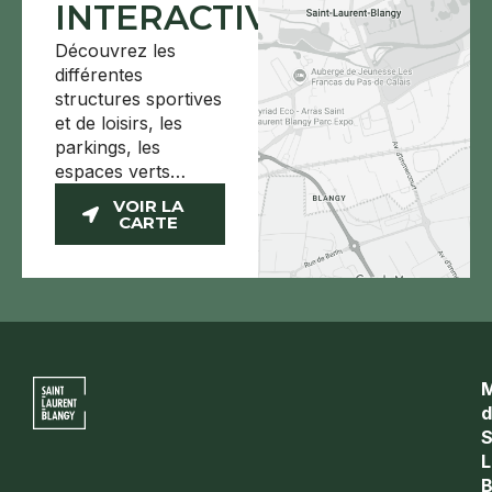
INTERACTIVE
Découvrez les
différentes
structures sportives
et de loisirs, les
parkings, les
espaces verts…
VOIR LA
CARTE
M
S
L
B