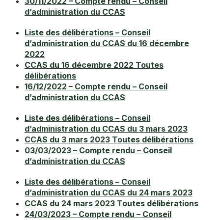
30/11/2022 – Compte rendu – Conseil
Chemin de halage
d’administration du CCAS
Disc golf
Communauté Urbaine d’Arras
Service Urbanisme
Caniparcs
Liste des délibérations – Conseil
Barbecues
Partenariat avec Saint-Nicolas-Lez-Arras
Service Cimetière
d’administration du CCAS du 16 décembre
Distributeurs « Canisacs »
2022
Associations
Plan communal de sauvegarde
La Maison du Temps Libre
CCAS du 16 décembre 2022 Toutes
Centre Canin (Walking dog)
délibérations
ÉQUIPEMENTS SPORTIFS
Aides / services Séniors
16/12/2022 – Compte rendu – Conseil
EQUIPEMENTS SPORTIFS ET LOISIRS
d’administration du CCAS
DÉVELOPPEMENT DURABLE
City Park
Aides / services Jeunesse
Espace Jean-Claude Desfachelle
Liste des délibérations – Conseil
Biodiversité
Skate Park
d’administration du CCAS du 3 mars 2023
Vos droits
Jardins familiaux
CCAS du 3 mars 2023 Toutes délibérations
Mobilité
Racket World
03/03/2023 – Compte rendu – Conseil
La Maison du Temps Libre
ÉTAT CIVIL
d’administration du CCAS
Cueillette
Riverside Park
Équipements sportifs
Demande actes naissance / mariage / décés
Liste des délibérations – Conseil
Aire de Fitness JP Deleury
d’administration du CCAS du 24 mars 2023
École de musique
Attestation d’accueil
CCAS du 24 mars 2023 Toutes délibérations
Terrains de tennis
24/03/2023 – Compte rendu – Conseil
Médiathèque
Certificat de vie