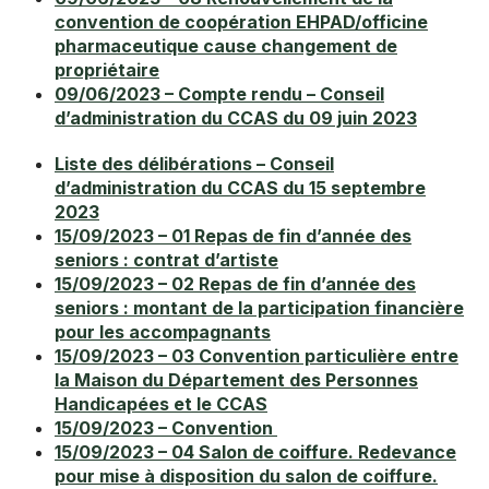
convention de coopération EHPAD/officine
PACS
pharmaceutique cause changement de
propriétaire
Parrainage
09/06/2023 – Compte rendu – Conseil
d’administration du CCAS du 09 juin 2023
Recensement militaire
Liste des délibérations – Conseil
Reconnaissance anticipée
d’administration du CCAS du 15 septembre
2023
15/09/2023 – 01 Repas de fin d’année des
DOCUMENTS PRATIQUES
seniors : contrat d’artiste
15/09/2023 – 02 Repas de fin d’année des
Autorisation de sortie de territoire
seniors : montant de la participation financière
pour les accompagnants
Certificat de cession d’un véhicule
15/09/2023 – 03 Convention particulière entre
la Maison du Département des Personnes
Déclaration préalable d’une vente au déballage
Handicapées et le CCAS
15/09/2023 – Convention
Pass’ Déchets
15/09/2023 – 04 Salon de coiffure. Redevance
pour mise à disposition du salon de coiffure.
Charte graphique