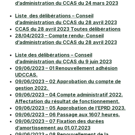
d’administration du CCAS du 24 mars 2023
Table de tennis de table
La Maison du Temps Libre
Certificat d’hérédité
Liste des délibérations – Conseil
d’administration du CCAS du 28 avril 2023
EMPLOI ET DÉMARCHES
Célébration de noces de mariage
CCAS du 28 avril 2023 Toutes délibérations
28/04/2023 – Compte rendu- Conseil
Emploi
Certificat de porte-fort
d’administration du CCAS du 28 avril 2023
Service Urbanisme
Changement de nom
Liste des délibérations – Conseil
d’administration du CCAS du 9 juin 2023
Service Cimetière
Changement de prénom
09/06/2023 – 01 Renouvellement adhésion
UDCCAS.
Dissolution de PACS
SOLIDARITÉ ET SERVICES
09/06/2023 – 02 Approbation du compte de
gestion 2022.
Aides / services Jeunesse
Légalisation de signatures
09/06/2023 – 04 Compte administratif 2022.
Affectation du résultat de fonctionnement.
Aides / services Séniors
Livret de famille
09/06/2023 – 05 Approbation de l’EPRD 2023.
09/06/2023 – 06 Passage aux 1607 heures.
Maison solidarité Immercurienne
Mariage
09/06/2023 – 07 Fixation des durées
d’amortissement au 01.07.2023
Plan canicule
Pièces d’identité
09/06/2023 – 08 Renouvellement de la