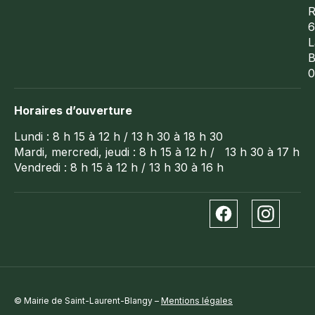
R
6
L
B
0
Horaires d’ouverture
Lundi : 8 h 15 à 12 h / 13 h 30 à 18 h 30
Mardi, mercredi, jeudi : 8 h 15 à 12 h / 13 h 30 à 17 h
Vendredi : 8 h 15 à 12 h / 13 h 30 à 16 h
© Mairie de Saint-Laurent-Blangy –
Mentions légales