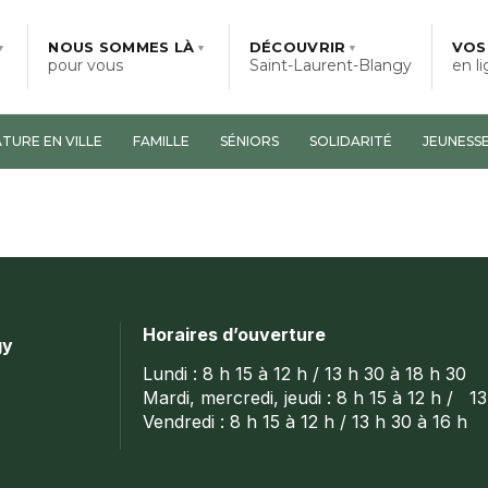
NOUS SOMMES LÀ
DÉCOUVRIR
VOS
▼
▼
▼
pour vous
Saint-Laurent-Blangy
en l
TURE EN VILLE
FAMILLE
SÉNIORS
SOLIDARITÉ
JEUNESS
Horaires d’ouverture
gy
Lundi : 8 h 15 à 12 h / 13 h 30 à 18 h 30
Mardi, mercredi, jeudi : 8 h 15 à 12 h / 1
Vendredi : 8 h 15 à 12 h / 13 h 30 à 16 h