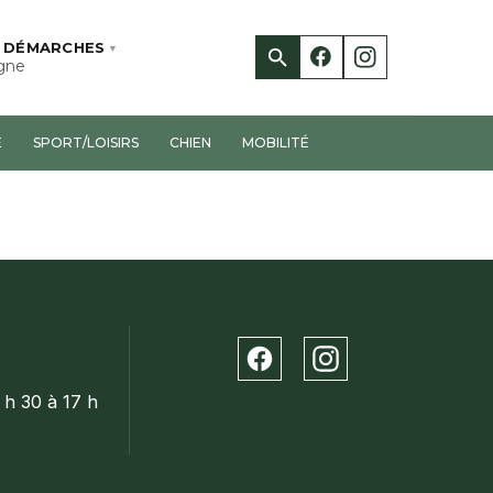
 DÉMARCHES
▼
igne
E
SPORT/LOISIRS
CHIEN
MOBILITÉ
RECHERCHER
RECHERCHER
›
›
›
3 h 30 à 17 h
›