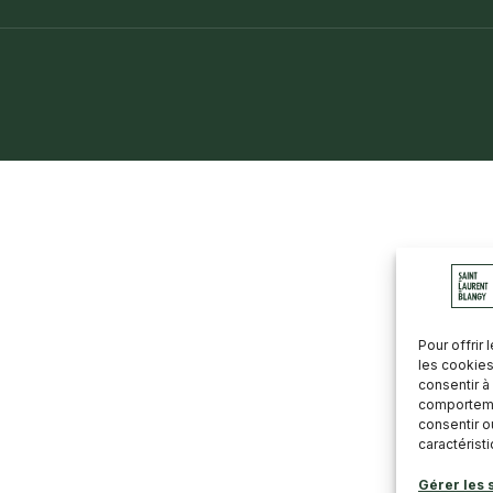
LIDARITÉ
JEUNESSE
SPORT/LOISIRS
CHIEN
MOBILITÉ
Pour offrir
les cookies
consentir à
comportemen
consentir o
caractérist
Gérer les 