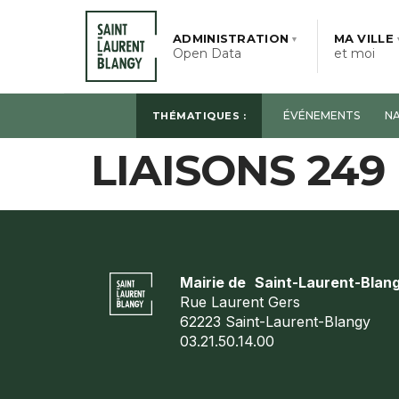
ADMINISTRATION
MA VILLE
▼
Open Data
et moi
ÉVÉNEMENTS
NA
THÉMATIQUES :
LIAISONS 249
ADMINISTRATION
Open Data
ADMINISTRATION OPEN DATA
MA VILLE
et moi
Le conseil Municipal
Mairie de Saint-Laurent-Blan
CADRE DE VIE
NOUS SOMMES LÀ
Marchés publics
Rue Laurent Gers
pour vous
62223 Saint-Laurent-Blangy
Jardins partagés
Publications Officielles
03.21.50.14.00
FAMILLE
DÉCOUVRIR
Développement durable
Saint-Laurent-Blangy
ACTES MUNICIPAUX
PORTAIL FAMILLE